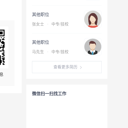
其他职位
张女士
·
中专/技校
其他职位
马先生
·
中专/技校
查看更多简历
息
微信扫一扫找工作