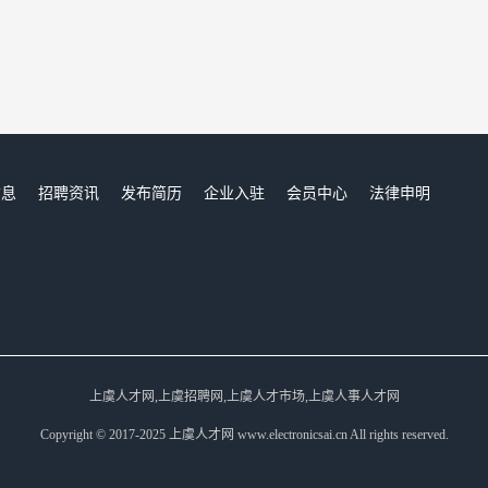
信息
招聘资讯
发布简历
企业入驻
会员中心
法律申明
们
上虞人才网,上虞招聘网,上虞人才市场,上虞人事人才网
Copyright © 2017-2025 上虞人才网 www.electronicsai.cn All rights reserved.